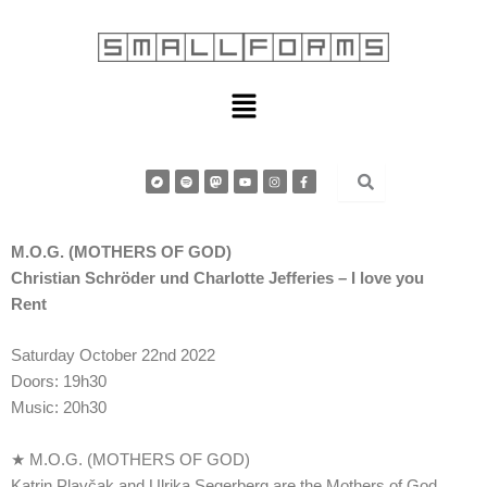
Skip
to
content
Menu
B
S
Y
I
F
a
p
o
n
a
n
o
u
s
c
d
t
t
t
e
c
i
u
a
b
a
f
b
g
o
m
y
e
r
o
M.O.G. (MOTHERS OF GOD)
p
a
k
m
-
Christian Schröder und Charlotte Jefferies – I love you
f
Rent
Saturday October 22nd 2022
Doors: 19h30
Music: 20h30
★ M.O.G. (MOTHERS OF GOD)
Katrin Plavčak and Ulrika Segerberg are the Mothers of God