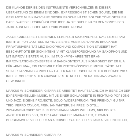
DIE KLÄNGE DER BEIDEN INSTRUMENTE VERSCHMELZEN IN DIESER
ÜBERHITZUNG ZU EINEM EINZIGEN, EXPRESSIONISTISCHEN SOUND; DIE NIE
GEPLANTE MUSIKMASCHINE DIESER EPOCHE HÄTTE SOLCHE TÖNE GESPIEN.
DABEI WAR DIE URSPRÜNGLICHE IDEE JA DIE SUCHE NACH DEN SONGS DES
JAHRTAUSENDS. DOCH AUS LYRIK WURDE PROSA.
JAKOB GNIGLER IST EIN IN WIEN LEBENDER SAXOPHONIST. NACHDEM ER AM
INSITITUT FÜR JAZZ- UND IMPROVISIERTE MUSIK DER ANTON BRUCKNER
PRIVATUNIVERSITÄT LINZ SAXOPHON UND KOMPOSITION STUDIERT HAT,
BESCHÄFTIGTE ER SICH INTENSIV MIT KLANGFORSCHUNG AM SAXOPHON UND
MIT IMPROVISIERTER MUSIK. IM TRIO »PYG« ARBEITET ER AN
IMPROVISATIONSKONZEPTEN IM BANDKONTEXT. ALS KOMPONIST IST ER U. A.
FÜR »PNEUMA«, EIN ENSEMBLE FÜR ZEITGENÖSSISCHE MUSIK, TÄTIG. MIT
SEINER JAZZBAND »GNIGLER« HAT ER NACH ERSCHEINEN DER DEBÜT-CD 2014
IM DEZEMBER 2015 DEN »BAWAG P. S. K. NEXT GENERATION JAZZ AWARD«
GEWONNEN.
MARKUS W. SCHNEIDER, GITARRIST, ARBEITET HAUPTSÄCHLICH IM BEREICH DER
EXPERIMENTELLEN MUSIK, MIT JE EINER SCHLAGSEITE IN RICHTUNG POPSONG
UND JAZZ. EIGENE PROJEKTE: SOLO (WIDERSPRUCH), THE FRIENDLY GUITAR
TRIO, FERRO TAYLOR, PRIM, IAN WHITERUSH, FREE IDIOTS…
ZUSAMMENARBEIT MIT: B. FLEISCHMANN, MARS WILLIAMS, NIKI DOLP´S
ANOTHER PLOD, VIO, GLORIA AMESBAUER, MAURACHER, THOMAS
BERGHAMMER, VIECH, LUKAS AICHINGERS AHL6, CHRIS JANKA, VALENTIN DUIT,
…
MARKUS W. SCHNEIDER: GUITAR, FX